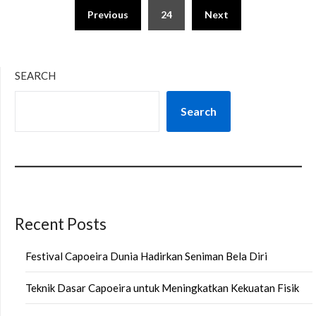
Posts
Previous
24
Next
pagination
SEARCH
Search
Recent Posts
Festival Capoeira Dunia Hadirkan Seniman Bela Diri
Teknik Dasar Capoeira untuk Meningkatkan Kekuatan Fisik