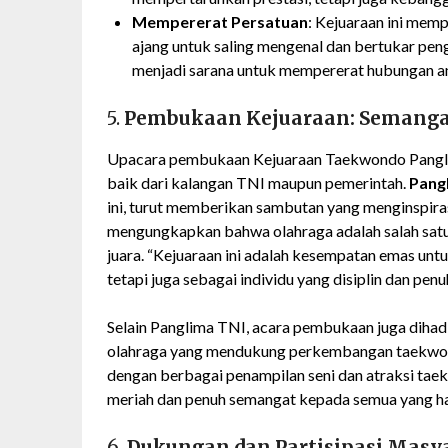
Mempererat Persatuan
: Kejuaraan ini mem
ajang untuk saling mengenal dan bertukar penga
menjadi sarana untuk mempererat hubungan an
5.
Pembukaan Kejuaraan: Semangat
Upacara pembukaan Kejuaraan Taekwondo Panglim
baik dari kalangan TNI maupun pemerintah.
Pang
ini, turut memberikan sambutan yang menginspira
mengungkapkan bahwa olahraga adalah salah satu 
juara. “Kejuaraan ini adalah kesempatan emas untuk
tetapi juga sebagai individu yang disiplin dan pen
Selain Panglima TNI, acara pembukaan juga dihad
olahraga yang mendukung perkembangan taekwond
dengan berbagai penampilan seni dan atraksi t
meriah dan penuh semangat kepada semua yang ha
6.
Dukungan dan Partisipasi Masy