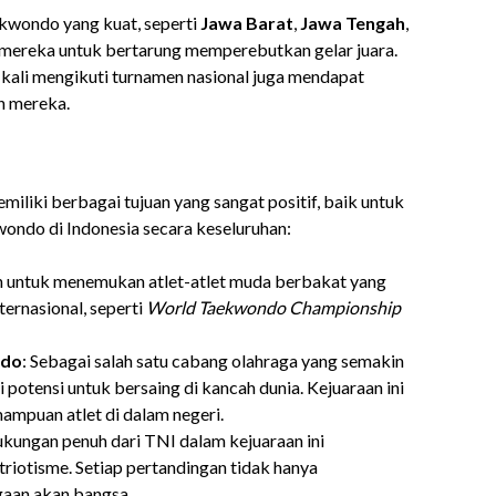
ekwondo yang kuat, seperti
Jawa Barat
,
Jawa Tengah
,
k mereka untuk bertarung memperebutkan gelar juara.
a kali mengikuti turnamen nasional juga mendapat
 mereka.
iki berbagai tujuan yang sangat positif, baik untuk
ondo di Indonesia secara keseluruhan:
an untuk menemukan atlet-atlet muda berbakat yang
ternasional, seperti
World Taekwondo Championship
ndo
: Sebagai salah satu cabang olahraga yang semakin
otensi untuk bersaing di kancah dunia. Kejuaraan ini
ampuan atlet di dalam negeri.
ukungan penuh dari TNI dalam kejuaraan ini
iotisme. Setiap pertandingan tidak hanya
gaan akan bangsa.