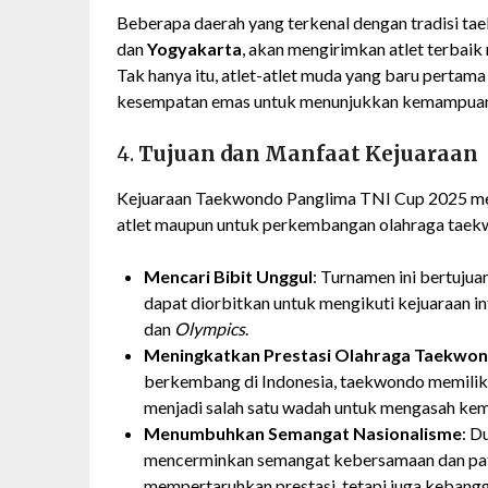
Beberapa daerah yang terkenal dengan tradisi ta
dan
Yogyakarta
, akan mengirimkan atlet terbai
Tak hanya itu, atlet-atlet muda yang baru pertam
kesempatan emas untuk menunjukkan kemampuan
4.
Tujuan dan Manfaat Kejuaraan
Kejuaraan Taekwondo Panglima TNI Cup 2025 memil
atlet maupun untuk perkembangan olahraga taekw
Mencari Bibit Unggul
: Turnamen ini bertuju
dapat diorbitkan untuk mengikuti kejuaraan in
dan
Olympics
.
Meningkatkan Prestasi Olahraga Taekwo
berkembang di Indonesia, taekwondo memiliki p
menjadi salah satu wadah untuk mengasah kem
Menumbuhkan Semangat Nasionalisme
: D
mencerminkan semangat kebersamaan dan patr
mempertaruhkan prestasi, tetapi juga kebang