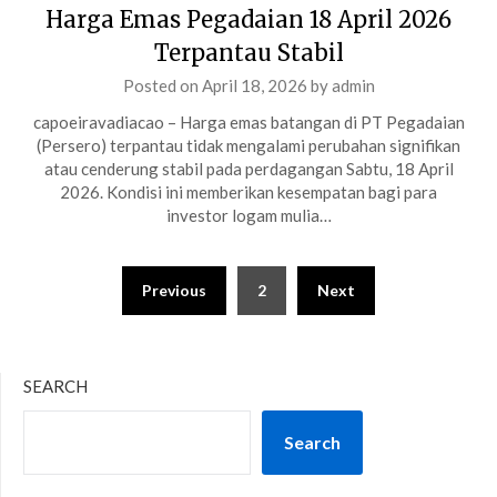
Harga Emas Pegadaian 18 April 2026
Terpantau Stabil
Posted on
April 18, 2026
by
admin
capoeiravadiacao – Harga emas batangan di PT Pegadaian
(Persero) terpantau tidak mengalami perubahan signifikan
atau cenderung stabil pada perdagangan Sabtu, 18 April
2026. Kondisi ini memberikan kesempatan bagi para
investor logam mulia…
Posts
Previous
2
Next
pagination
SEARCH
Search