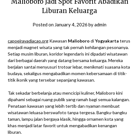
Malioboro Jadi Spot Favorit Abadikan
Liburan Keluarga
Posted on
January 4, 2026
by
admin
capoeiravadiacao.org
Kawasan
Malioboro
di
Yogyakarta
terus
menjadi magnet wisata yang tak pernah kehilangan pesonanya.
Setiap musim liburan, koridor legendaris ini dipadati wisatawan
dari berbagai daerah yang datang bersama keluarga. Mereka
berjalan santai menyusuri trotoar lebar, menikmati suasana kota
budaya, sekaligus mengabadikan momen kebersamaan di titik-
titik ikonik yang tersebar sepanjang kawasan.
Tak sekadar berbelanja atau mencicipi kuliner, Malioboro kini
dipahami sebagai ruang publik yang ramah bagi semua kalangan.
Penataan kawasan yang lebih tertib dan nyaman membuat
wisatawan leluasa berswafoto tanpa tergesa. Bangku-bangku
taman, lampu jalan bergaya klasik, hingga ornamen kota yang
khas menjadi latar favorit untuk mengabadikan kenangan
liburan.