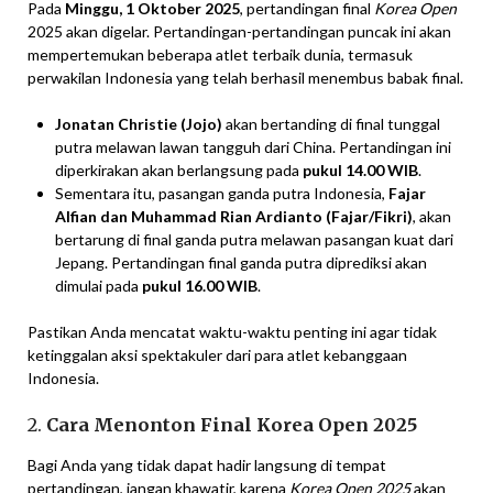
Pada
Minggu, 1 Oktober 2025
, pertandingan final
Korea Open
2025 akan digelar. Pertandingan-pertandingan puncak ini akan
mempertemukan beberapa atlet terbaik dunia, termasuk
perwakilan Indonesia yang telah berhasil menembus babak final.
Jonatan Christie (Jojo)
akan bertanding di final tunggal
putra melawan lawan tangguh dari China. Pertandingan ini
diperkirakan akan berlangsung pada
pukul 14.00 WIB
.
Sementara itu, pasangan ganda putra Indonesia,
Fajar
Alfian dan Muhammad Rian Ardianto (Fajar/Fikri)
, akan
bertarung di final ganda putra melawan pasangan kuat dari
Jepang. Pertandingan final ganda putra diprediksi akan
dimulai pada
pukul 16.00 WIB
.
Pastikan Anda mencatat waktu-waktu penting ini agar tidak
ketinggalan aksi spektakuler dari para atlet kebanggaan
Indonesia.
2.
Cara Menonton Final Korea Open 2025
Bagi Anda yang tidak dapat hadir langsung di tempat
pertandingan, jangan khawatir, karena
Korea Open 2025
akan