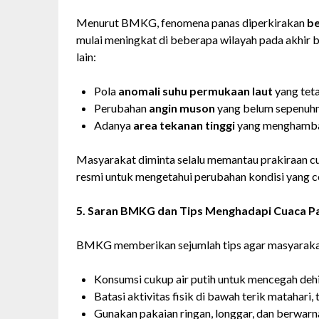
Menurut BMKG, fenomena panas diperkirakan
be
mulai meningkat di beberapa wilayah pada akhir b
lain:
Pola
anomali suhu permukaan laut
yang teta
Perubahan
angin muson
yang belum sepenuhn
Adanya
area tekanan tinggi
yang menghambat
Masyarakat diminta selalu memantau prakiraan cu
resmi untuk mengetahui perubahan kondisi yang c
5. Saran BMKG dan Tips Menghadapi Cuaca P
BMKG memberikan sejumlah tips agar masyaraka
Konsumsi cukup air putih untuk mencegah dehi
Batasi aktivitas fisik di bawah terik matahari
Gunakan pakaian ringan, longgar, dan berwarn